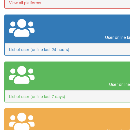
View all platforms
User online l
List of user (online last 24 hours)
User online
List of user (online last 7 days)