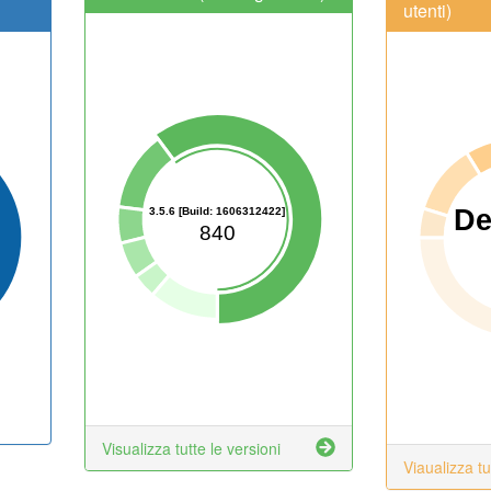
utenti)
D
3.5.6 [Build: 1606312422]
840
Visualizza tutte le versioni
Viaualizza tu