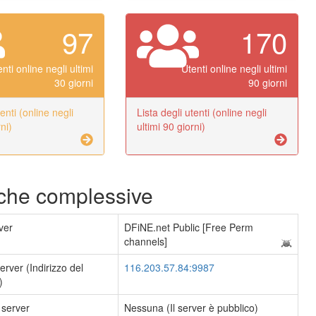
97
170
nti online negli ultimi
Utenti online negli ultimi
30 giorni
90 giorni
enti (online negli
Lista degli utenti (online negli
ni)
ultimi 90 giorni)
iche complessive
ver
DFiNE.net Public [Free Perm
channels]
server (Indirizzo del
116.203.57.84:9987
)
 server
Nessuna (Il server è pubblico)