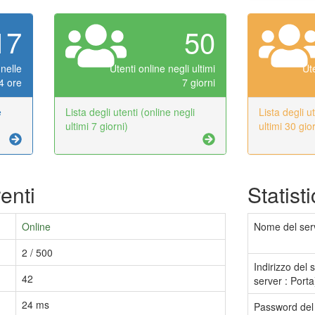
17
50
 nelle
Utenti online negli ultimi
Ute
4 ore
7 giorni
e
Lista degli utenti (online negli
Lista degli ut
ultimi 7 giorni)
ultimi 30 gior
renti
Statist
Online
Nome del ser
2 / 500
Indirizzo del 
42
server : Porta
24 ms
Password del