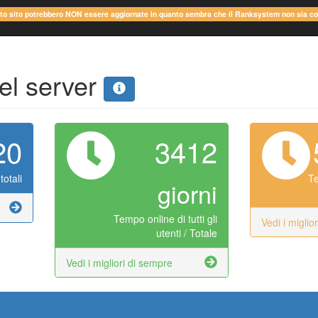
sto sito potrebbero NON essere aggiornate in quanto sembra che il Ranksystem non sia c
del server
20
3412
totali
Te
giorni
Tempo online di tutti gli
Vedi i miglio
utenti / Totale
Vedi i migliori di sempre