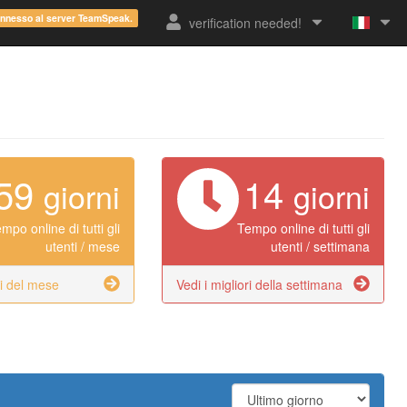
onnesso al server TeamSpeak.
verification needed!
59
14
giorni
giorni
mpo online di tutti gli
Tempo online di tutti gli
utenti / mese
utenti / settimana
ri del mese
Vedi i migliori della settimana