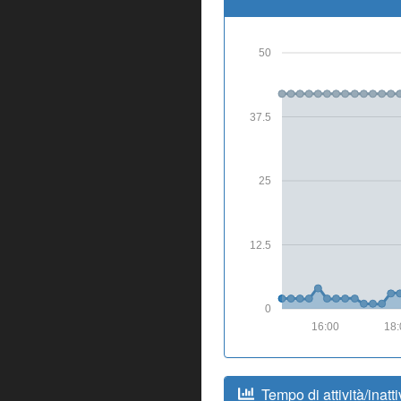
50
37.5
25
12.5
0
16:00
18:
Tempo di attività/inatti